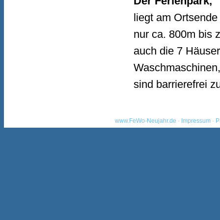
Der Ferienpark,
liegt am Ortsende
nur ca. 800m bis 
auch die 7 Häuse
Waschmaschinen, T
sind barrierefrei z
www.FeWo-Neujahr.de
·
Impressum
·
P