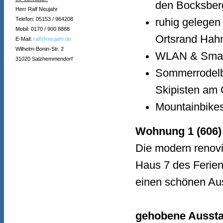
den Bocksber
Herr Ralf Neujahr
Telefon: 05153 / 964208
ruhig gelegen
Mobil: 0170 / 900 8888
Ortsrand Hah
E-Mail:
ralf@neujahr.de
Wilhelm-Bonin-Str. 2
WLAN & Smar
31020 Salzhemmendorf
Sommerrodelb
Skipisten am 
Mountainbikes
Wohnung 1 (606)
Die modern renovi
Haus 7 des Ferien
einen schönen Aus
gehobene Aussta